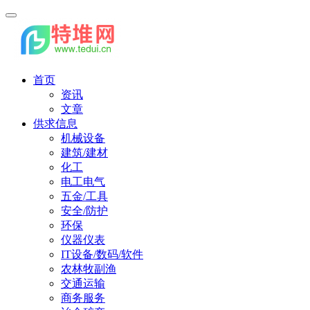
首页
资讯
文章
供求信息
机械设备
建筑/建材
化工
电工电气
五金/工具
安全/防护
环保
仪器仪表
IT设备/数码/软件
农林牧副渔
交通运输
商务服务