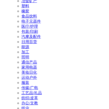
冶金矿产
塑料
橡胶
食品饮料
电子元器件
医疗/护理
包装/印刷
汽摩及配件
日用百货
能源
加工
照明
通信产品
家用电器
美妆日化
运动户外
服装
传媒/广电
工艺品/礼品
纺织/皮革
办公/文教
纸业