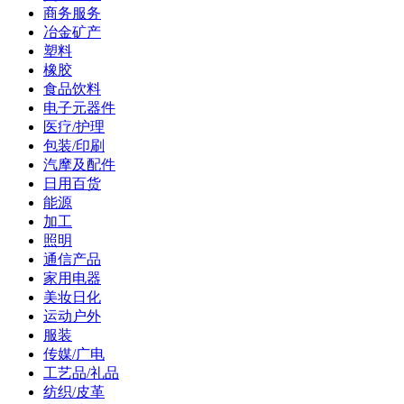
商务服务
冶金矿产
塑料
橡胶
食品饮料
电子元器件
医疗/护理
包装/印刷
汽摩及配件
日用百货
能源
加工
照明
通信产品
家用电器
美妆日化
运动户外
服装
传媒/广电
工艺品/礼品
纺织/皮革