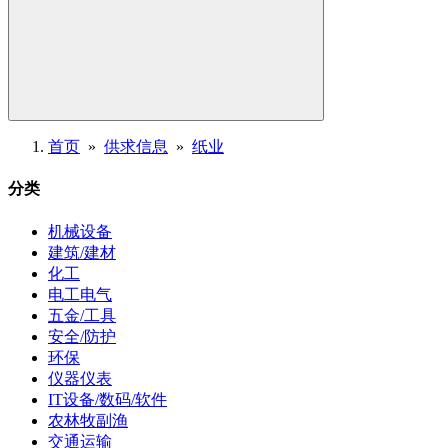
首页
»
供求信息
»
纸业
分类
机械设备
建筑/建材
化工
电工电气
五金/工具
安全/防护
环保
仪器仪表
IT设备/数码/软件
农林牧副渔
交通运输