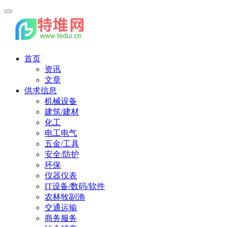
首页
资讯
文章
供求信息
机械设备
建筑/建材
化工
电工电气
五金/工具
安全/防护
环保
仪器仪表
IT设备/数码/软件
农林牧副渔
交通运输
商务服务