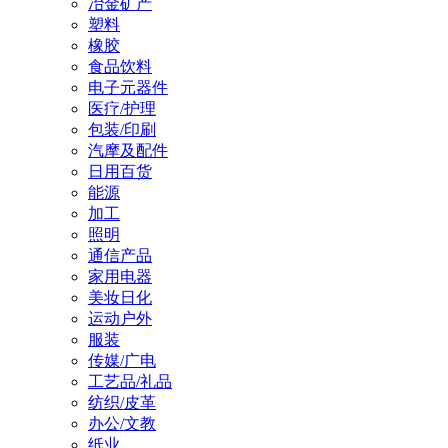
冶金矿产
塑料
橡胶
食品饮料
电子元器件
医疗/护理
包装/印刷
汽摩及配件
日用百货
能源
加工
照明
通信产品
家用电器
美妆日化
运动户外
服装
传媒/广电
工艺品/礼品
纺织/皮革
办公/文教
纸业