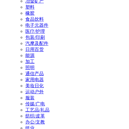
冶金矿产
塑料
橡胶
食品饮料
电子元器件
医疗/护理
包装/印刷
汽摩及配件
日用百货
能源
加工
照明
通信产品
家用电器
美妆日化
运动户外
服装
传媒/广电
工艺品/礼品
纺织/皮革
办公/文教
纸业