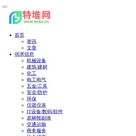
首页
资讯
文章
供求信息
机械设备
建筑/建材
化工
电工电气
五金/工具
安全/防护
环保
仪器仪表
IT设备/数码/软件
农林牧副渔
交通运输
商务服务