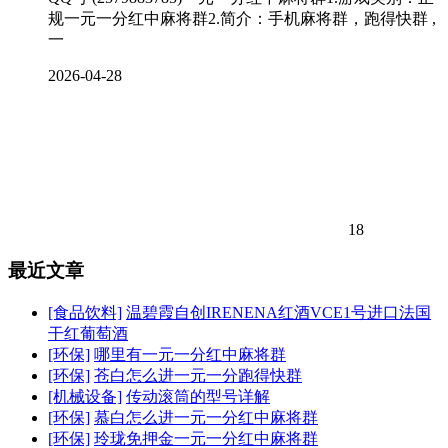
规一元一分红中麻将群2.简介：手机麻将群，跑得快群 ,
一
2026-04-28
18
最近文章
[食品饮料]
温碧霞自创IRENENA红酒VCE1号进口法国
干红葡萄酒
[环保]
哪里有一元一分红中麻将群
[环保]
苍白怎么进一元一分跑得快群
[机械设备]
传动滚筒的型号详解
[环保]
慕白怎么进一元一分红中麻将群
[环保]
玲珑免押金一元一分红中麻将群