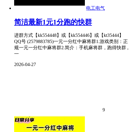
电工电气
简洁最新1元1分跑的快群
进群方式【kk554448】或【kk554446】或【kt35444】
QQ号 (2579883785)一元一分红中麻将群1.游戏类别：正
规一元一分红中麻将群2.简介：手机麻将群，跑得快群 ,
一
2026-04-27
9