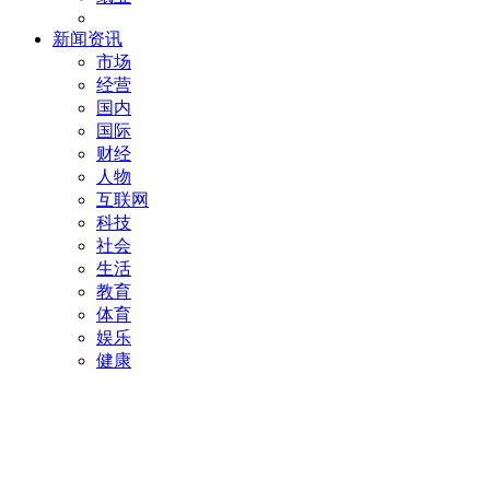
新闻资讯
市场
经营
国内
国际
财经
人物
互联网
科技
社会
生活
教育
体育
娱乐
健康