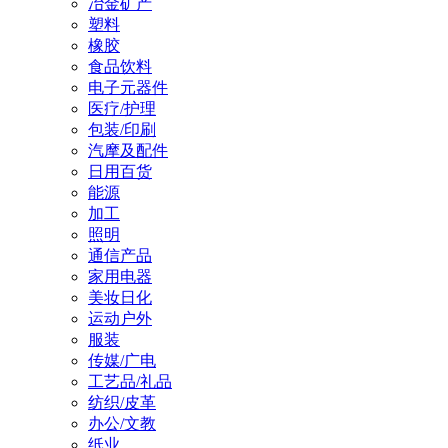
冶金矿产
塑料
橡胶
食品饮料
电子元器件
医疗/护理
包装/印刷
汽摩及配件
日用百货
能源
加工
照明
通信产品
家用电器
美妆日化
运动户外
服装
传媒/广电
工艺品/礼品
纺织/皮革
办公/文教
纸业