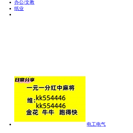
办公/文教
纸业
电工电气