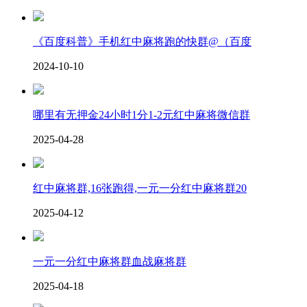
《百度科普》手机红中麻将跑的快群@（百度
2024-10-10
哪里有无押金24小时1分1-2元红中麻将微信群
2025-04-28
红中麻将群,16张跑得,一元一分红中麻将群20
2025-04-12
一元一分红中麻将群血战麻将群
2025-04-18