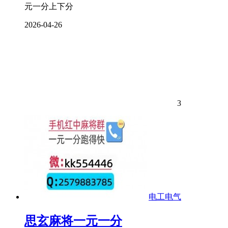
元一分上下分
2026-04-26
3
电工电气
思玄麻将一元一分