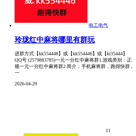
电工电气
玲珑红中麻将哪里有群玩
进群方式【kk554448】或【kk554446】或【kt35444】
QQ号 (2579883785)一元一分红中麻将群1.游戏类别：正
规一元一分红中麻将群2.简介：手机麻将群，跑得快群 ,
一
2026-04-29
11