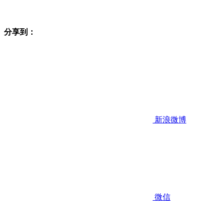
分享到：
新浪微博
微信