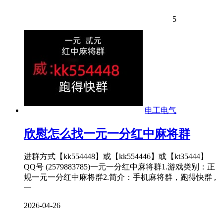
5
电工电气
欣慰怎么找一元一分红中麻将群
进群方式【kk554448】或【kk554446】或【kt35444】
QQ号 (2579883785)一元一分红中麻将群1.游戏类别：正
规一元一分红中麻将群2.简介：手机麻将群，跑得快群 ,
一
2026-04-26