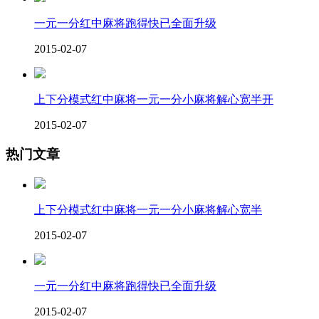
一元一分红中麻将跑得快已全面升级
2015-02-07
上下分模式红中麻将一元一分小麻将解心宽半开
2015-02-07
热门文章
上下分模式红中麻将一元一分小麻将解心宽半
2015-02-07
一元一分红中麻将跑得快已全面升级
2015-02-07