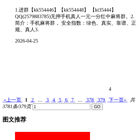
1.进群【kk554446】【kk554448】 【kt35444】
QQ(2579883785)无押手机真人一元一分红中麻将群。2.
简介：手机麻将群， 安全指数：绿色、真实、靠谱、正
规、真人3.
2026-04-25
4
«上一页
1
2
…
3
4
5
6
7
…
378
379
下一页»
共
3781条/379页
图文推荐