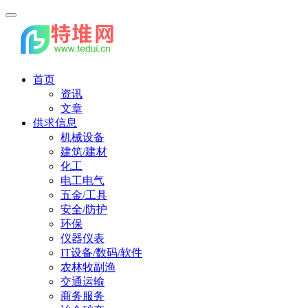
首页
资讯
文章
供求信息
机械设备
建筑/建材
化工
电工电气
五金/工具
安全/防护
环保
仪器仪表
IT设备/数码/软件
农林牧副渔
交通运输
商务服务