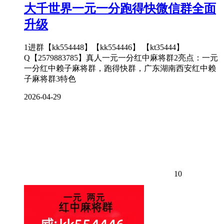
大千世界一元一分跑得快微信群全面
升级
1进群【kk554448】【kk554446】 【kt35444】
Q【2579883785】真人一元一分红中麻将群2亮点：一元
一分红中赖子麻将群，跑得快群，广东湖南西安红中赖
子麻将群3特色
2026-04-29
10