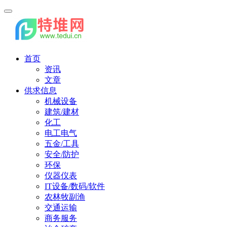
首页
资讯
文章
供求信息
机械设备
建筑/建材
化工
电工电气
五金/工具
安全/防护
环保
仪器仪表
IT设备/数码/软件
农林牧副渔
交通运输
商务服务