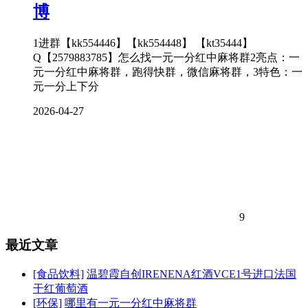
博
1进群【kk554446】【kk554448】 【kt35444】
Q【2579883785】怎么找一元一分红中麻将群2亮点：一
元一分红中麻将群，跑得快群，微信麻将群，3特色：一
元一分上下分
2026-04-27
9
最近文章
[食品饮料]
温碧霞自创IRENENA红酒VCE1号进口法国
干红葡萄酒
[环保]
哪里有一元一分红中麻将群