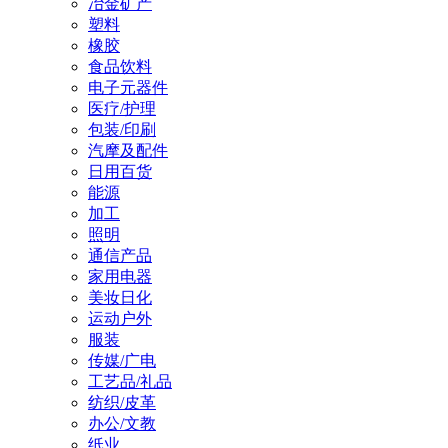
冶金矿产
塑料
橡胶
食品饮料
电子元器件
医疗/护理
包装/印刷
汽摩及配件
日用百货
能源
加工
照明
通信产品
家用电器
美妆日化
运动户外
服装
传媒/广电
工艺品/礼品
纺织/皮革
办公/文教
纸业